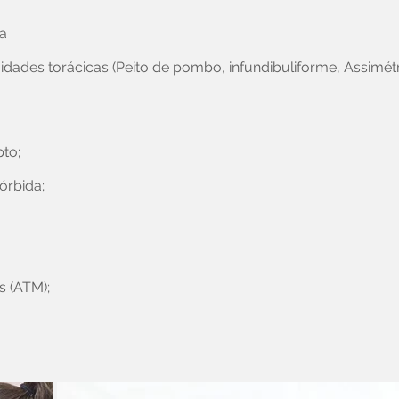
ia
dades torácicas (Peito de pombo, infundibuliforme, Assimét
pto;
órbida;
 (ATM);