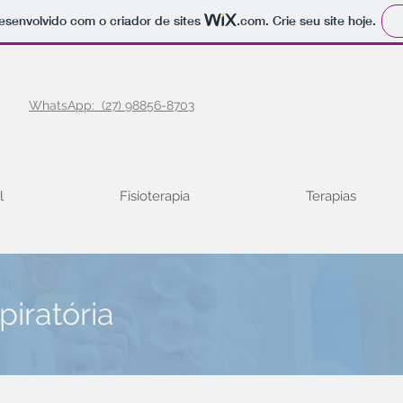
 desenvolvido com o criador de sites
.com
. Crie seu site hoje.
16 |
WhatsApp: (27) 98856-8703
l
Fisioterapia
Terapias
piratória